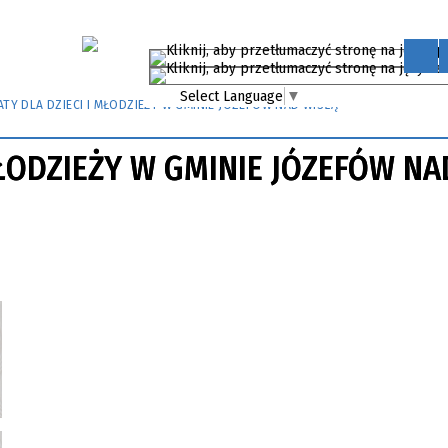
Select Language
▼
TY DLA DZIECI I MŁODZIEŻY W GMINIE JÓZEFÓW NAD WISŁĄ
MŁODZIEŻY W GMINIE JÓZEFÓW NA