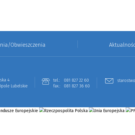
enia/Obwieszczenia
Aktualnośc
lska 4
tel.:
081 827 22 60
starostwo
Opole Lubelskie
fax.:
081 827 36 60