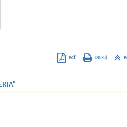
Pdf
Drukuj
P
ERIA”