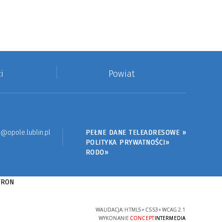
i
Powiat
@opole.lublin.pl
PEŁNE DANE TELEADRESOWE »
POLITYKA PRYWATNOŚCI»
RODO»
WALIDACJA:
HTML5
+
CSS3
+
WCAG 2.1
WYKONANIE
CONCEPT
INTERMEDIA