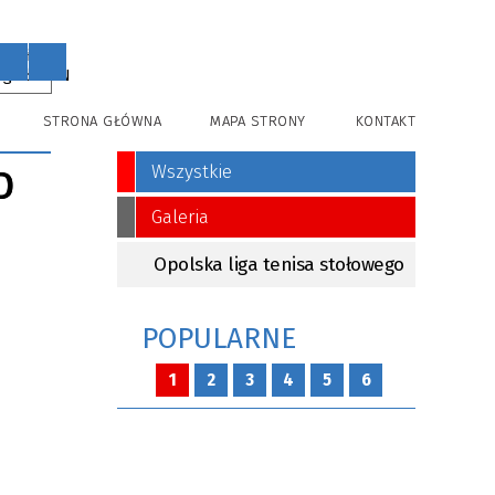
PL
EN
STRONA GŁÓWNA
MAPA STRONY
KONTAKT
Wszystkie
D
Galeria
Opolska liga tenisa stołowego
POPULARNE
1
2
3
4
5
6