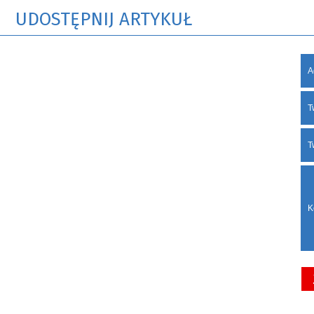
UDOSTĘPNIJ ARTYKUŁ
A
T
T
K