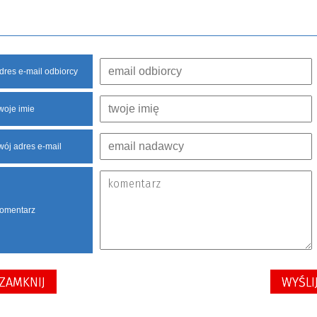
dres e-mail odbiorcy
woje imie
wój adres e-mail
omentarz