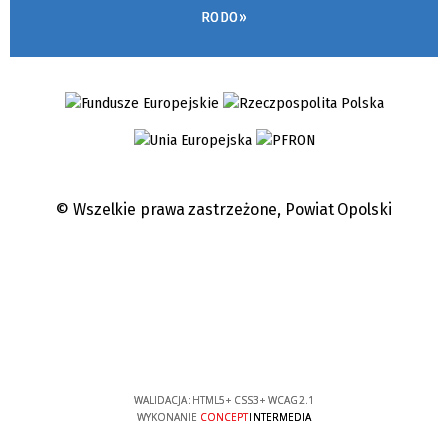
RODO»
© Wszelkie prawa zastrzeżone,
Powiat Opolski
WALIDACJA:
HTML5
+
CSS3
+
WCAG 2.1
WYKONANIE
CONCEPT
INTERMEDIA