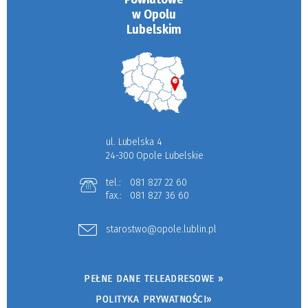
w Opolu
Lubelskim
ul. Lubelska 4
24-300 Opole Lubelskie
tel.:
081 827 22 60
fax.:
081 827 36 60
starostwo@opole.lublin.pl
PEŁNE DANE TELEADRESOWE »
POLITYKA PRYWATNOŚCI»