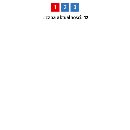
1
2
3
—
Liczba aktualności:
12
Kategoria