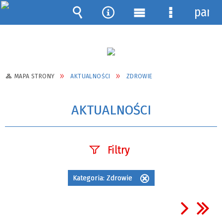
pane
Wyszukiwarka
Narzędzia
Menu
Menu
główne
szczegółow
MAPA STRONY
AKTUALNOŚCI
ZDROWIE
AKTUALNOŚCI
Filtry
Szukana fraza
Kategoria:
Zdrowie
Usuń
ten
filtr
Data publikacji