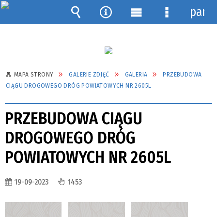
pane
Wyszukiwarka
Narzędzia
Menu
Menu
główne
szczegółow
MAPA STRONY
GALERIE ZDJĘĆ
GALERIA
PRZEBUDOWA
CIĄGU DROGOWEGO DRÓG POWIATOWYCH NR 2605L
PRZEBUDOWA CIĄGU
DROGOWEGO DRÓG
POWIATOWYCH NR 2605L
19-09-2023
1453