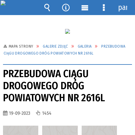
pane
Wyszukiwarka
Narzędzia
Menu
Menu
główne
szczegółow
MAPA STRONY
GALERIE ZDJĘĆ
GALERIA
PRZEBUDOWA
CIĄGU DROGOWEGO DRÓG POWIATOWYCH NR 2616L
PRZEBUDOWA CIĄGU
DROGOWEGO DRÓG
POWIATOWYCH NR 2616L
19-09-2023
1454