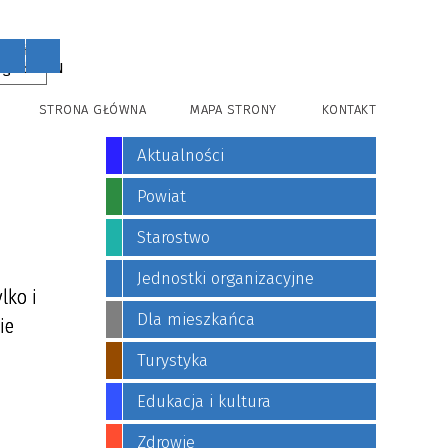
PL
EN
STRONA GŁÓWNA
MAPA STRONY
KONTAKT
Aktualności
Powiat
Starostwo
Jednostki organizacyjne
lko i
Dla mieszkańca
ie
Turystyka
Edukacja i kultura
Zdrowie