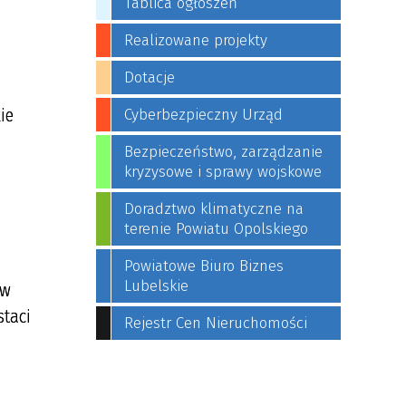
Tablica ogłoszeń
Realizowane projekty
Dotacje
ie
Cyberbezpieczny Urząd
Bezpieczeństwo, zarządzanie
kryzysowe i sprawy wojskowe
Doradztwo klimatyczne na
terenie Powiatu Opolskiego
Powiatowe Biuro Biznes
Lubelskie
ów
taci
Rejestr Cen Nieruchomości