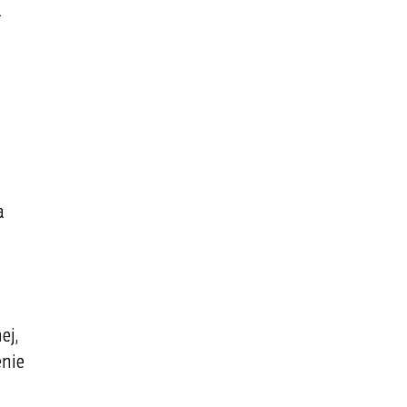
a
a
ej,
enie