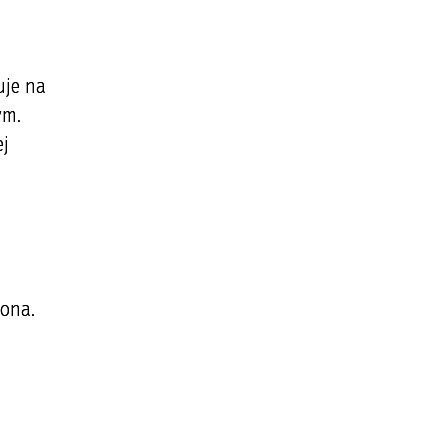
uje na
ym.
ej
zona.