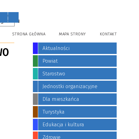
PL
EN
STRONA GŁÓWNA
MAPA STRONY
KONTAKT
Aktualności
WO
Powiat
Starostwo
Jednostki organizacyjne
Dla mieszkańca
Turystyka
Edukacja i kultura
Zdrowie