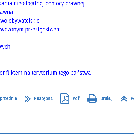
kania nieodpłatnej pomocy prawnej
rawna
two obywatelskie
zywdzonym przestępstwem
owych
onfliktem na terytorium tego państwa
przednia
Następna
Pdf
Drukuj
P