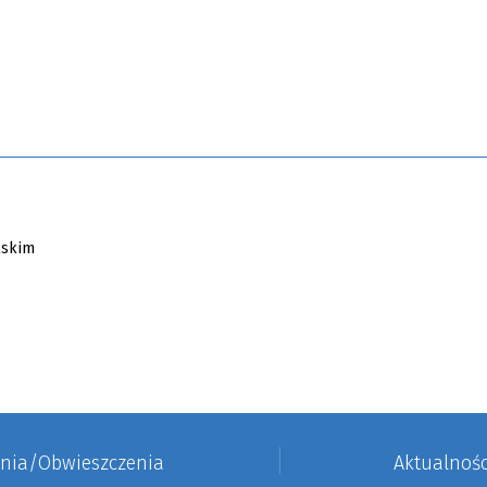
enia/Obwieszczenia
Aktualnośc