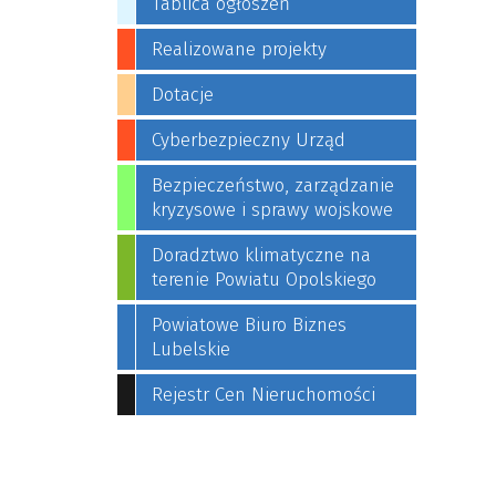
Tablica ogłoszeń
Realizowane projekty
Dotacje
Cyberbezpieczny Urząd
Bezpieczeństwo, zarządzanie
kryzysowe i sprawy wojskowe
Doradztwo klimatyczne na
terenie Powiatu Opolskiego
Powiatowe Biuro Biznes
Lubelskie
Rejestr Cen Nieruchomości