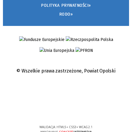
POLITYKA PRYWATNOŚCI»
RODO»
© Wszelkie prawa zastrzeżone,
Powiat Opolski
WALIDACJA:
HTML5
+
CSS3
+
WCAG 2.1
WYKONANIE
CONCEPT
INTERMEDIA