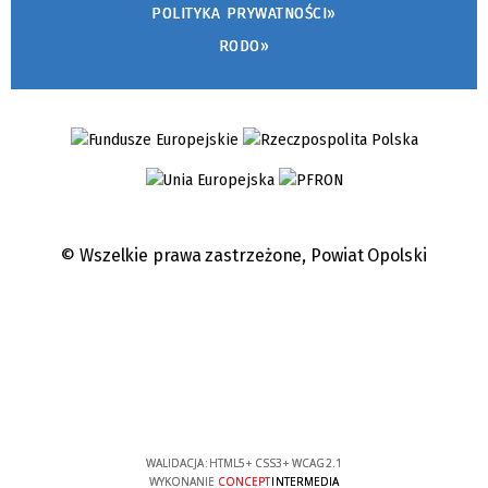
POLITYKA PRYWATNOŚCI»
RODO»
© Wszelkie prawa zastrzeżone,
Powiat Opolski
WALIDACJA:
HTML5
+
CSS3
+
WCAG 2.1
WYKONANIE
CONCEPT
INTERMEDIA