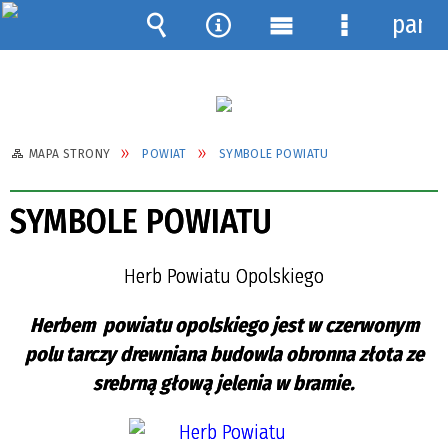
pane
Wyszukiwarka
Narzędzia
Menu
Menu
główne
szczegółow
MAPA STRONY
POWIAT
SYMBOLE POWIATU
SYMBOLE POWIATU
Herb Powiatu Opolskiego
Herbem powiatu opolskiego jest w czerwonym
polu tarczy drewniana budowla obronna złota ze
srebrną głową jelenia w bramie.