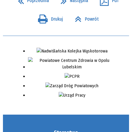
Poprzednia
Następna
Pdf
Drukuj
Powrót