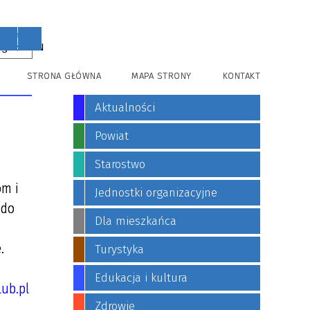
PL
EN
STRONA GŁÓWNA
MAPA STRONY
KONTAKT
Aktualności
Powiat
Starostwo
om i
Jednostki organizacyjne
 do
Dla mieszkańca
.
Turystyka
Edukacja i kultura
lub.pl
Zdrowie