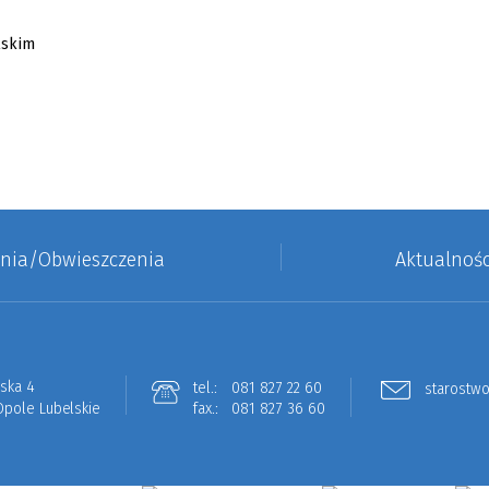
enia/Obwieszczenia
Aktualnośc
lska 4
tel.:
081 827 22 60
starostwo
Opole Lubelskie
fax.:
081 827 36 60