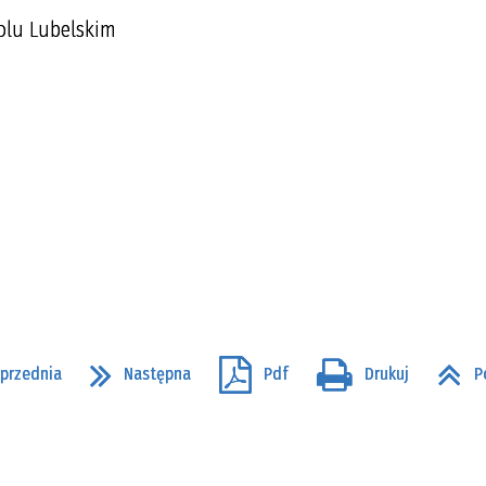
olu Lubelskim
przednia
Następna
Pdf
Drukuj
P