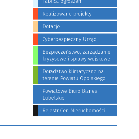
Tablica ogłoszeń
Realizowane projekty
Dotacje
Cyberbezpieczny Urząd
Bezpieczeństwo, zarządzanie
kryzysowe i sprawy wojskowe
Doradztwo klimatyczne na
terenie Powiatu Opolskiego
Powiatowe Biuro Biznes
Lubelskie
Rejestr Cen Nieruchomości