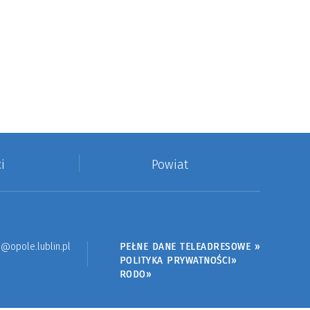
i
Powiat
@opole.lublin.pl
PEŁNE DANE TELEADRESOWE »
POLITYKA PRYWATNOŚCI»
RODO»