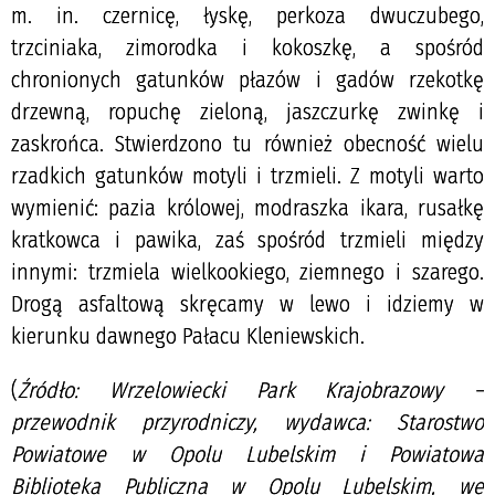
m. in. czernicę, łyskę, perkoza dwuczubego,
trzciniaka, zimorodka i kokoszkę, a spośród
chronionych gatunków płazów i gadów rzekotkę
drzewną, ropuchę zieloną, jaszczurkę zwinkę i
zaskrońca. Stwierdzono tu również obecność wielu
rzadkich gatunków motyli i trzmieli. Z motyli warto
wymienić: pazia królowej, modraszka ikara, rusałkę
kratkowca i pawika, zaś spośród trzmieli między
innymi: trzmiela wielkookiego, ziemnego i szarego.
Drogą asfaltową skręcamy w lewo i idziemy w
kierunku dawnego Pałacu Kleniewskich.
(
Źródło: Wrzelowiecki Park Krajobrazowy –
przewodnik przyrodniczy, wydawca: Starostwo
Powiatowe w Opolu Lubelskim i Powiatowa
Biblioteka Publiczna w Opolu Lubelskim, we