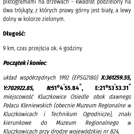
piktogramami na drzewach – kwadrat podzielony na
dwa trójkąty, z których prawy górny jest biały, a lewy
dolny w kolorze zielonym.
Długość:
9 km, czas przejścia ok. 4 godziny
Początek i koniec
:
układ współrzędnych 1992 (EPSG2180)
X:361259.55,
o
’
”
o
’
”
Y:702922.85,
N:
51
4
55.84
, E:21
53
53.31
miejscowość Kluczkowice Osiedle obok dawnego
Pałacu Kleniewskich (obecnie Muzeum Regionalne w
Kluczkowicach i Technikum Ogrodnicze), znaki
kierunkowe do Muzeum Regionalnego w
Kluczkowicach przy drodze wojewódzkiej nr 824,