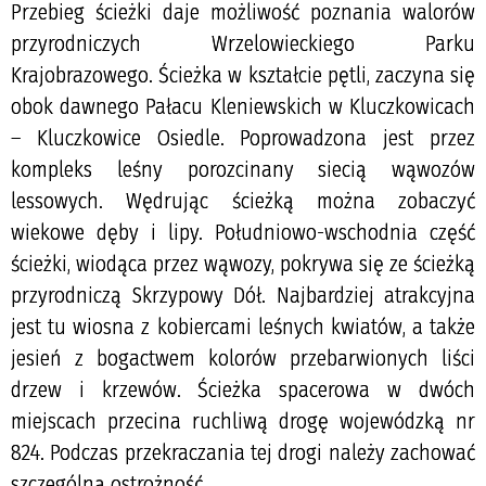
Przebieg ścieżki daje możliwość poznania walorów
przyrodniczych Wrzelowieckiego Parku
Krajobrazowego. Ścieżka w kształcie pętli, zaczyna się
obok dawnego Pałacu Kleniewskich w Kluczkowicach
– Kluczkowice Osiedle. Poprowadzona jest przez
kompleks leśny porozcinany siecią wąwozów
lessowych. Wędrując ścieżką można zobaczyć
wiekowe dęby i lipy. Południowo-wschodnia część
ścieżki, wiodąca przez wąwozy, pokrywa się ze ścieżką
przyrodniczą Skrzypowy Dół. Najbardziej atrakcyjna
jest tu wiosna z kobiercami leśnych kwiatów, a także
jesień z bogactwem kolorów przebarwionych liści
drzew i krzewów. Ścieżka spacerowa w dwóch
miejscach przecina ruchliwą drogę wojewódzką nr
824. Podczas przekraczania tej drogi należy zachować
szczególną ostrożność.