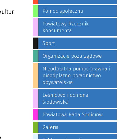
Pomoc społeczna
kultur
Powiatowy Rzecznik
Konsumenta
Sport
Organizacje pozarządowe
h
Nieodpłatna pomoc prawna i
nieodpłatne poradnictwo
obywatelskie
Leśnictwo i ochrona
środowiska
Powiatowa Rada Seniorów
Galeria
,