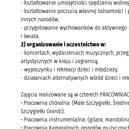
- kształtowanie umiejętności spędzania wolne
- kształtowanie poczucia własnej tożsamości i
innych narodów,
- przygotowanie wychowanków do aktywnego uc
i świata.
2) organizowanie i uczestnictwo w:
- koncertach, wydarzeniach muzycznych, przegl
artystycznych w kraju i zagranicą,
- wypoczynku i rekreacji dzieci i młodzieży,
- działaniach alternatywnych wśród dzieci i mł
Zajęcia realizowane są w czterech PRACOWNIA
• Pracownia chóralna: (Małe Szczygiełki, Średnie 
Szczygiełki Grandi).
• Pracownia instrumentalna: (gitara, mandolina,
• Pracownia Kameralnych zespołów muzycznych: