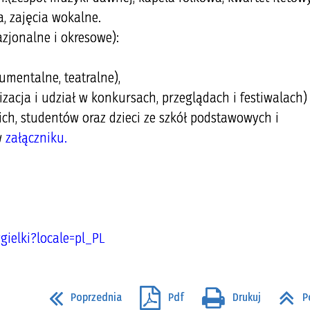
, zajęcia wokalne.
azjonalne i okresowe):
rumentalne, teatralne),
izacja i udział w konkursach, przeglądach i festiwalach)
ich, studentów oraz dzieci ze szkół podstawowych i
w
załączniku.
ielki?locale=pl_PL
Poprzednia
Pdf
Drukuj
P