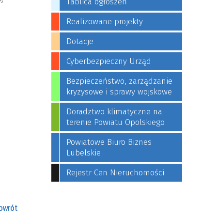
Tablica ogłoszeń
Realizowane projekty
Dotacje
Cyberbezpieczny Urząd
Bezpieczeństwo, zarządzanie
kryzysowe i sprawy wojskowe
Doradztwo klimatyczne na
terenie Powiatu Opolskiego
Powiatowe Biuro Biznes
Lubelskie
Rejestr Cen Nieruchomości
owrót