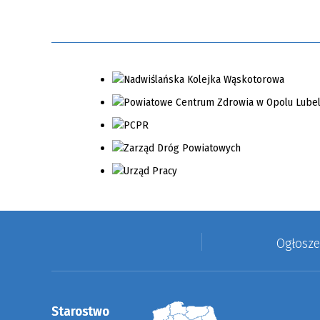
Ogłosz
Starostwo