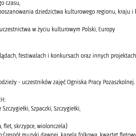
go czasu,
 poszanowania dziedzictwa kulturowego regionu, kraju i 
zestnictwa w życiu kulturowym Polski, Europy
ądach, festiwalach i konkursach oraz innych projektac
odzieży - uczestników zajęć Ogniska Pracy Pozaszkolnej.
CH:
Szczygiełki, Szpaczki, Szczygiełki,
 flet, skrzypce, wiolonczela)
(zespół muzyki dawnej, kapela folkowa, kwartet fletowy