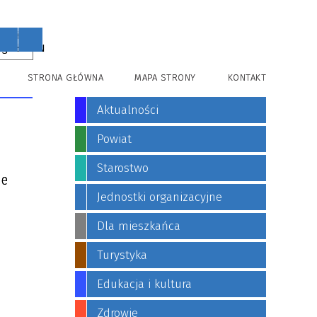
PL
EN
STRONA GŁÓWNA
MAPA STRONY
KONTAKT
Aktualności
Powiat
Starostwo
ie
Jednostki organizacyjne
Dla mieszkańca
Turystyka
Edukacja i kultura
Zdrowie