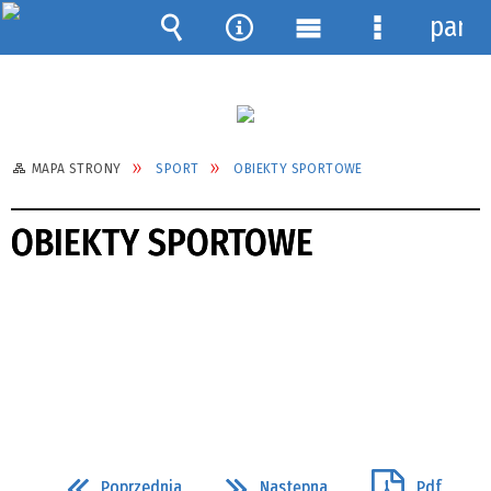
pane
Wyszukiwarka
Narzędzia
Menu
Menu
główne
szczegółow
MAPA STRONY
SPORT
OBIEKTY SPORTOWE
OBIEKTY SPORTOWE
Poprzednia
Następna
Pdf