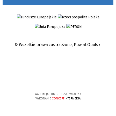
© Wszelkie prawa zastrzeżone,
Powiat Opolski
WALIDACJA:
HTML5
+
CSS3
+
WCAG 2.1
WYKONANIE
CONCEPT
INTERMEDIA