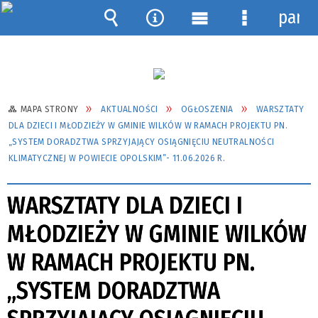
pane
Wyszukiwarka
Narzędzia
Menu
Menu
główne
szczegółow
MAPA STRONY
AKTUALNOŚCI
OGŁOSZENIA
WARSZTATY
DLA DZIECI I MŁODZIEŻY W GMINIE WILKÓW W RAMACH PROJEKTU PN.
„SYSTEM DORADZTWA SPRZYJAJĄCY OSIĄGNIĘCIU NEUTRALNOŚCI
KLIMATYCZNEJ W POWIECIE OPOLSKIM”- 11.06.2026 R.
WARSZTATY DLA DZIECI I
MŁODZIEŻY W GMINIE WILKÓW
W RAMACH PROJEKTU PN.
„SYSTEM DORADZTWA