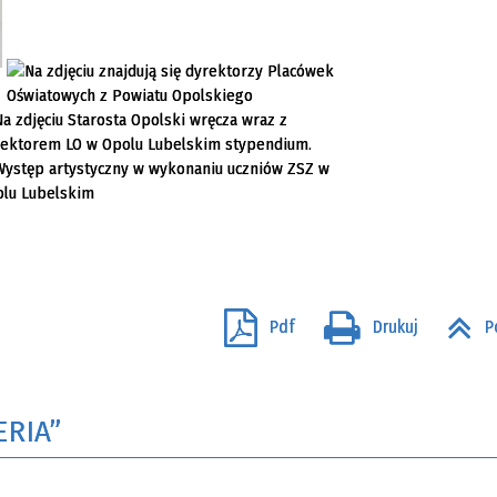
Pdf
Drukuj
P
ERIA”