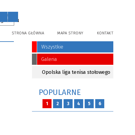
PL
EN
STRONA GŁÓWNA
MAPA STRONY
KONTAKT
Wszystkie
Galeria
Opolska liga tenisa stołowego
POPULARNE
1
2
3
4
5
6