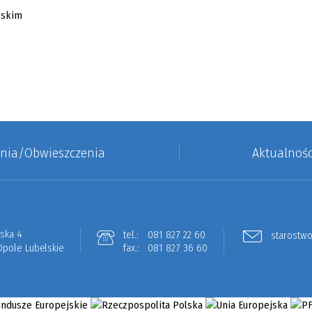
enia/Obwieszczenia
Aktualnośc
lska 4
tel.:
081 827 22 60
starostwo
Opole Lubelskie
fax.:
081 827 36 60