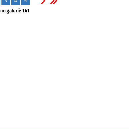
3
4
5
no galerii:
141