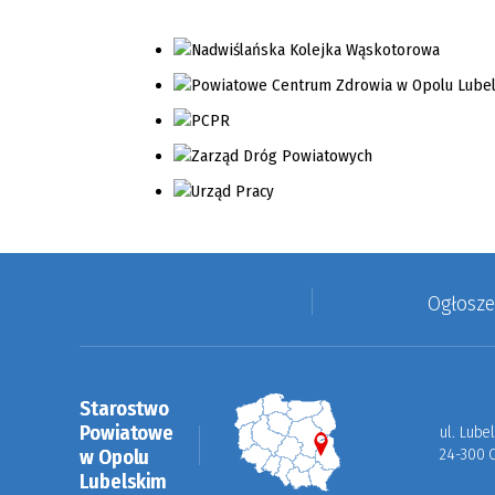
Ogłosz
Starostwo
Powiatowe
ul. Lube
w Opolu
24-300 
Lubelskim