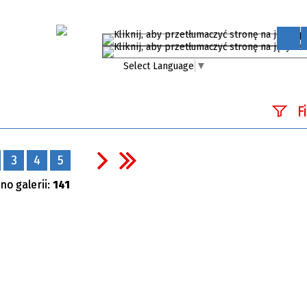
Select Language
▼
F
Fraza
3
4
5
Kategori
no galerii:
141
Publikac