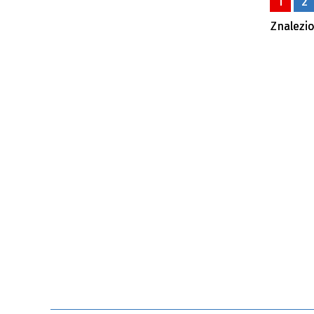
1
2
Znalezio