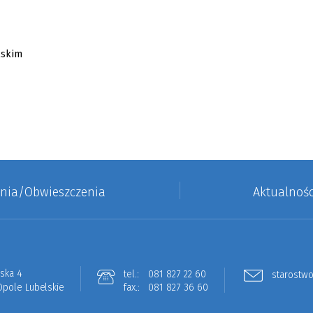
enia/Obwieszczenia
Aktualnośc
lska 4
tel.:
081 827 22 60
starostwo
Opole Lubelskie
fax.:
081 827 36 60