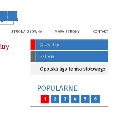
PL
EN
STRONA GŁÓWNA
MAPA STRONY
KONTAKT
Wszystkie
iltry
Galeria
Opolska liga tenisa stołowego
a
POPULARNE
—
ja od
1
2
3
4
5
6