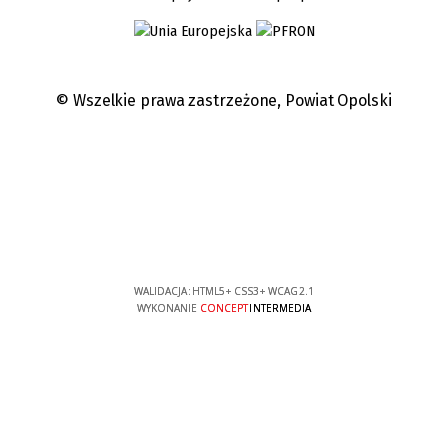
© Wszelkie prawa zastrzeżone,
Powiat Opolski
WALIDACJA:
HTML5
+
CSS3
+
WCAG 2.1
WYKONANIE
CONCEPT
INTERMEDIA