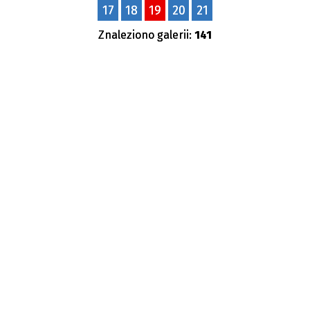
17
18
19
20
21
Znaleziono galerii:
141
Publikacja od
—