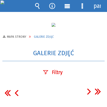
pane
Wyszukiwarka
Narzędzia
Menu
Menu
główne
szczegółow
MAPA STRONY
GALERIE ZDJĘĆ
GALERIE ZDJĘĆ
Filtry
Fraza
Kategoria