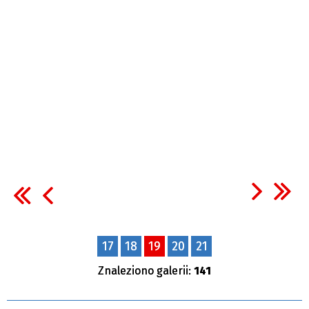
17
18
19
20
21
Znaleziono galerii:
141