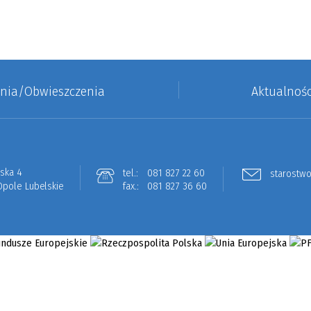
enia/Obwieszczenia
Aktualnośc
lska 4
tel.:
081 827 22 60
starostwo
Opole Lubelskie
fax.:
081 827 36 60