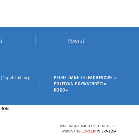
i
Powiat
@opole.lublin.pl
PEŁNE DANE TELEADRESOWE »
POLITYKA PRYWATNOŚCI»
RODO»
WALIDACJA:
HTML5
+
CSS3
+
WCAG 2.1
WYKONANIE
CONCEPT
INTERMEDIA