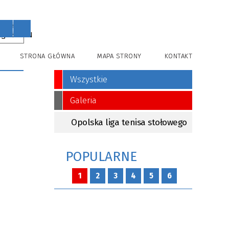
PL
EN
STRONA GŁÓWNA
MAPA STRONY
KONTAKT
Wszystkie
Galeria
Opolska liga tenisa stołowego
POPULARNE
1
2
3
4
5
6