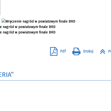
Pdf
Drukuj
P
ERIA”