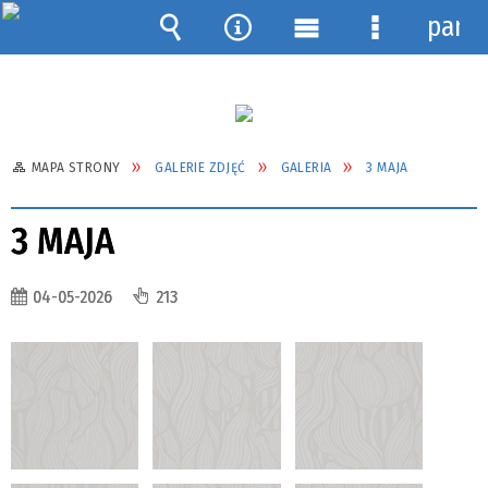
pane
Wyszukiwarka
Narzędzia
Menu
Menu
główne
szczegółow
MAPA STRONY
GALERIE ZDJĘĆ
GALERIA
3 MAJA
3 MAJA
04-05-2026
213