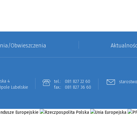
enia/Obwieszczenia
Aktualnośc
lska 4
tel.:
081 827 22 60
starostwo
Opole Lubelskie
fax.:
081 827 36 60