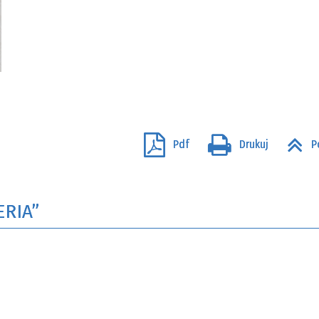
Pdf
Drukuj
P
ERIA”