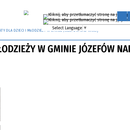
Select Language
▼
TY DLA DZIECI I MŁODZIEŻY W GMINIE JÓZEFÓW NAD WISŁĄ
MŁODZIEŻY W GMINIE JÓZEFÓW NA