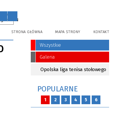
PL
EN
STRONA GŁÓWNA
MAPA STRONY
KONTAKT
Wszystkie
D
Galeria
Opolska liga tenisa stołowego
POPULARNE
1
2
3
4
5
6