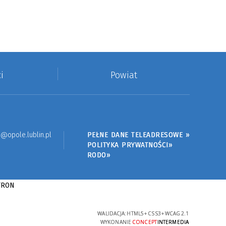
i
Powiat
@opole.lublin.pl
PEŁNE DANE TELEADRESOWE »
POLITYKA PRYWATNOŚCI»
RODO»
WALIDACJA:
HTML5
+
CSS3
+
WCAG 2.1
WYKONANIE
CONCEPT
INTERMEDIA