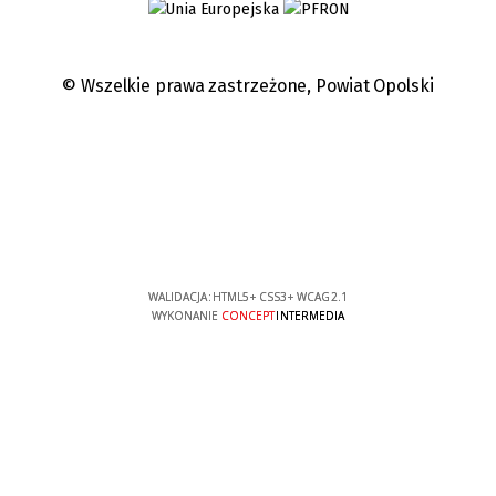
© Wszelkie prawa zastrzeżone,
Powiat Opolski
WALIDACJA:
HTML5
+
CSS3
+
WCAG 2.1
WYKONANIE
CONCEPT
INTERMEDIA