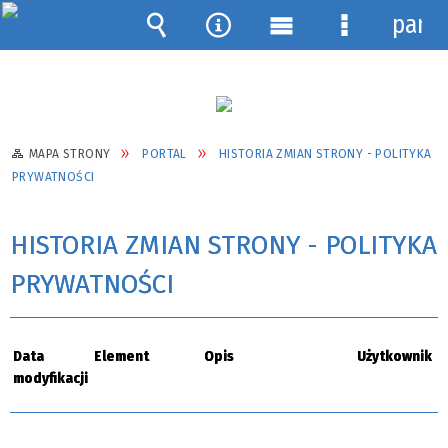
pane
Wyszukiwarka
Narzędzia
Menu
Menu
główne
szczegółow
MAPA STRONY
PORTAL
HISTORIA ZMIAN STRONY - POLITYKA
PRYWATNOŚCI
HISTORIA ZMIAN STRONY - POLITYKA
PRYWATNOŚCI
Data
Element
Opis
Użytkownik
modyfikacji