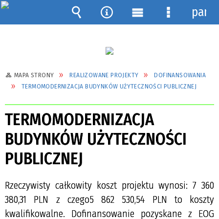
pane
Wyszukiwarka
Narzędzia
Menu
Menu
główne
szczegółow
MAPA STRONY
REALIZOWANE PROJEKTY
DOFINANSOWANIA
TERMOMODERNIZACJA BUDYNKÓW UŻYTECZNOŚCI PUBLICZNEJ
TERMOMODERNIZACJA
BUDYNKÓW UŻYTECZNOŚCI
PUBLICZNEJ
Rzeczywisty całkowity koszt projektu wynosi: 7 360
380,31 PLN z czego5 862 530,54 PLN to koszty
kwalifikowalne. Dofinansowanie pozyskane z EOG