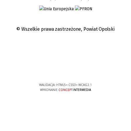
© Wszelkie prawa zastrzeżone,
Powiat Opolski
WALIDACJA:
HTML5
+
CSS3
+
WCAG 2.1
WYKONANIE
CONCEPT
INTERMEDIA