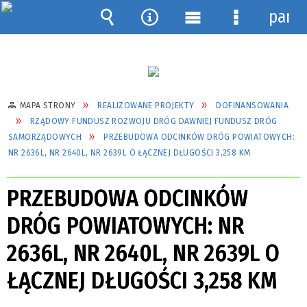
pane
Wyszukiwarka
Narzędzia
Menu
Menu
główne
szczegółow
MAPA STRONY
REALIZOWANE PROJEKTY
DOFINANSOWANIA
RZĄDOWY FUNDUSZ ROZWOJU DRÓG DAWNIEJ FUNDUSZ DRÓG
SAMORZĄDOWYCH
PRZEBUDOWA ODCINKÓW DRÓG POWIATOWYCH:
NR 2636L, NR 2640L, NR 2639L O ŁĄCZNEJ DŁUGOŚCI 3,258 KM
PRZEBUDOWA ODCINKÓW
DRÓG POWIATOWYCH: NR
2636L, NR 2640L, NR 2639L O
ŁĄCZNEJ DŁUGOŚCI 3,258 KM