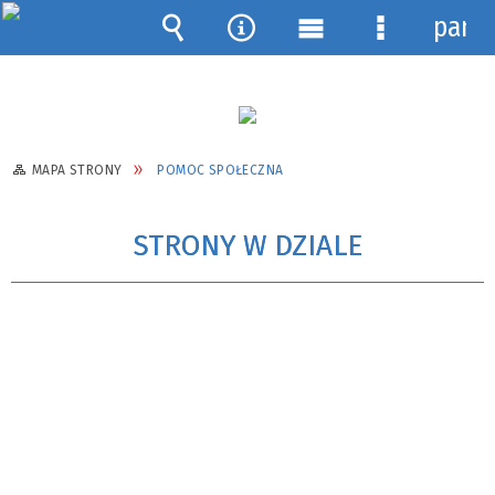
pane
Wyszukiwarka
Narzędzia
Menu
Menu
główne
szczegółow
MAPA STRONY
POMOC SPOŁECZNA
STRONY W DZIALE