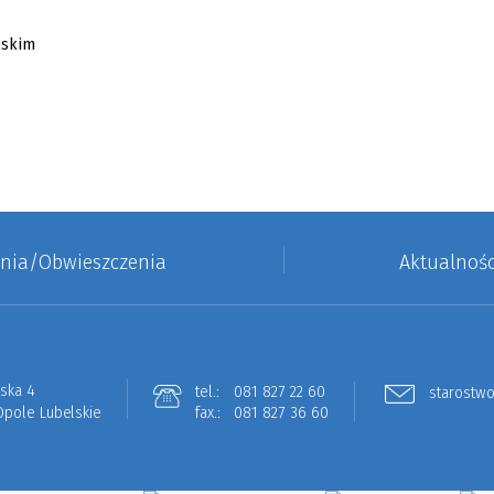
enia/Obwieszczenia
Aktualnośc
lska 4
tel.:
081 827 22 60
starostwo
Opole Lubelskie
fax.:
081 827 36 60