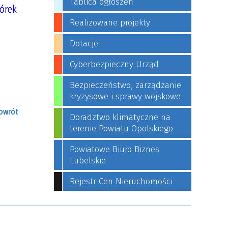
Tablica ogłoszeń
órek
Realizowane projekty
Dotacje
Cyberbezpieczny Urząd
Bezpieczeństwo, zarządzanie
kryzysowe i sprawy wojskowe
owrót
Doradztwo klimatyczne na
terenie Powiatu Opolskiego
Powiatowe Biuro Biznes
Lubelskie
Rejestr Cen Nieruchomości