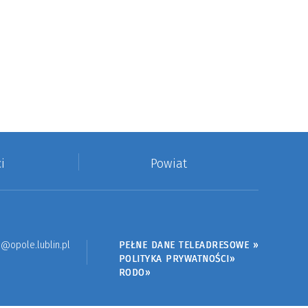
i
Powiat
@opole.lublin.pl
PEŁNE DANE TELEADRESOWE »
POLITYKA PRYWATNOŚCI»
RODO»