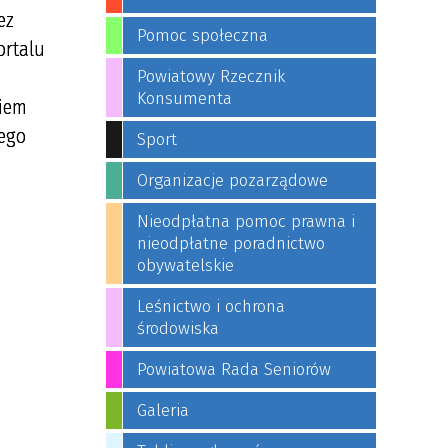
ez
Pomoc społeczna
ortalu
Powiatowy Rzecznik
Konsumenta
niem
nego
Sport
Organizacje pozarządowe
Nieodpłatna pomoc prawna i
nieodpłatne poradnictwo
obywatelskie
Leśnictwo i ochrona
środowiska
Powiatowa Rada Seniorów
Galeria