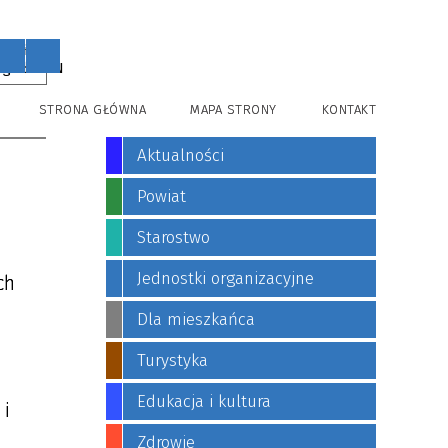
PL
EN
STRONA GŁÓWNA
MAPA STRONY
KONTAKT
Aktualności
Powiat
Starostwo
Jednostki organizacyjne
ch
Dla mieszkańca
Turystyka
Edukacja i kultura
 i
Zdrowie