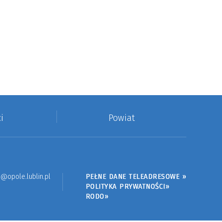
i
Powiat
@opole.lublin.pl
PEŁNE DANE TELEADRESOWE »
POLITYKA PRYWATNOŚCI»
RODO»