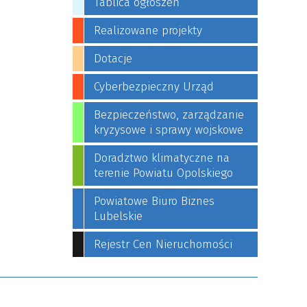
Tablica ogłoszeń
Realizowane projekty
Dotacje
Cyberbezpieczny Urząd
Bezpieczeństwo, zarządzanie
kryzysowe i sprawy wojskowe
Doradztwo klimatyczne na
terenie Powiatu Opolskiego
Powiatowe Biuro Biznes
Lubelskie
Rejestr Cen Nieruchomości