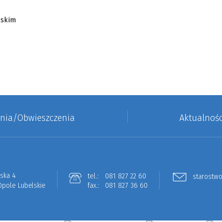
enia/Obwieszczenia
Aktualnośc
lska 4
tel.:
081 827 22 60
starostwo
Opole Lubelskie
fax.:
081 827 36 60