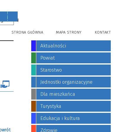
PL
EN
STRONA GŁÓWNA
MAPA STRONY
KONTAKT
Aktualności
Powiat
Starostwo
Jednostki organizacyjne
Dla mieszkańca
Turystyka
Edukacja i kultura
owrót
Zdrowie