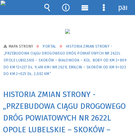
pane
Wyszukiwarka
Narzędzia
Menu
Menu
główne
szczegółow
MAPA STRONY
PORTAL
HISTORIA ZMIAN STRONY -
„PRZEBUDOWA CIĄGU DROGOWEGO DRÓG POWIATOWYCH NR 2622L
OPOLE LUBELSKIE – SKOKÓW – BIAŁOWODA – KOL. BOBY OD KM 2+809
DO KM 12+227 DŁ. 9,418 KM I NR 2621L EMILCIN – SKOKÓW OD KM 0+023
DO KM 2+025 DŁ. 2,002 KM”
HISTORIA ZMIAN STRONY -
„PRZEBUDOWA CIĄGU DROGOWEGO
DRÓG POWIATOWYCH NR 2622L
OPOLE LUBELSKIE – SKOKÓW –