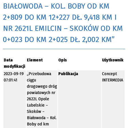
BIAŁOWODA – KOL. BOBY OD KM
2+809 DO KM 12+227 DŁ. 9,418 KM I
NR 2621L EMILCIN – SKOKÓW OD KM
0+023 DO KM 2+025 DŁ. 2,002 KM”
Data
Element
Opis
Użytkownik
modyfikacji
2023-09-19
„Przebudowa
Publikacja
Concept
07:01:41
ciągu
INTERMEDIA
drogowego dróg
powiatowych nr
2622L Opole
Lubelskie –
Skoków –
Białowoda – Kol.
Boby od km