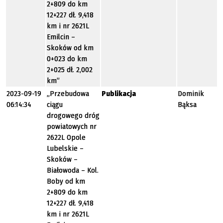
2+809 do km
12+227 dł. 9,418
km i nr 2621L
Emilcin –
Skoków od km
0+023 do km
2+025 dł. 2,002
km”
2023-09-19
„Przebudowa
Publikacja
Dominik
06:14:34
ciągu
Bąksa
drogowego dróg
powiatowych nr
2622L Opole
Lubelskie –
Skoków –
Białowoda – Kol.
Boby od km
2+809 do km
12+227 dł. 9,418
km i nr 2621L