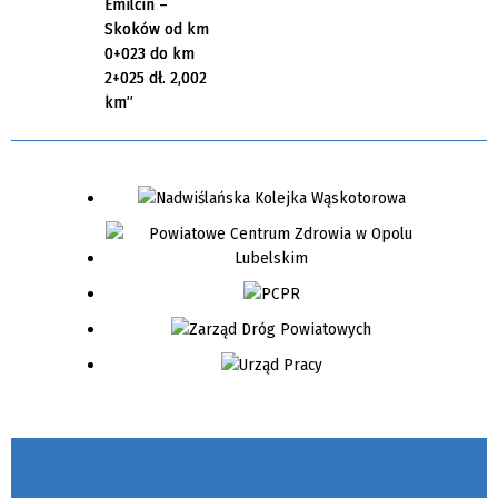
Emilcin –
Skoków od km
0+023 do km
2+025 dł. 2,002
km”