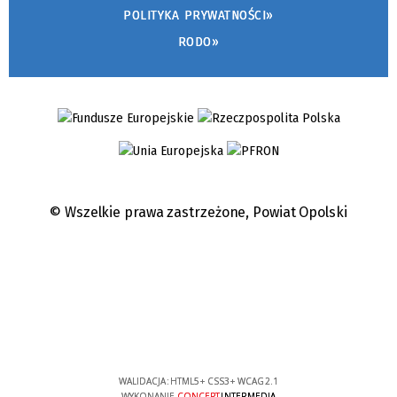
POLITYKA PRYWATNOŚCI»
RODO»
© Wszelkie prawa zastrzeżone,
Powiat Opolski
WALIDACJA:
HTML5
+
CSS3
+
WCAG 2.1
WYKONANIE
CONCEPT
INTERMEDIA