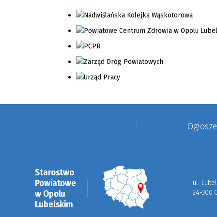
Ogłosz
Starostwo
Powiatowe
ul. Lube
w Opolu
24-300 
Lubelskim