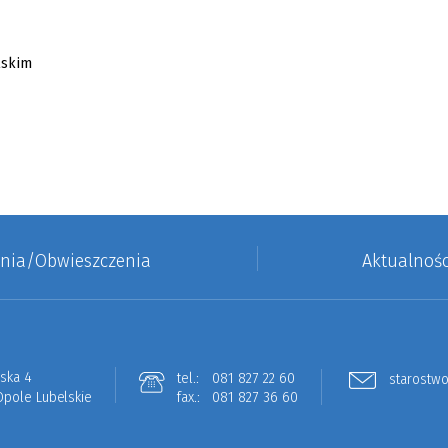
enia/Obwieszczenia
Aktualnośc
lska 4
tel.:
081 827 22 60
starostwo
Opole Lubelskie
fax.:
081 827 36 60