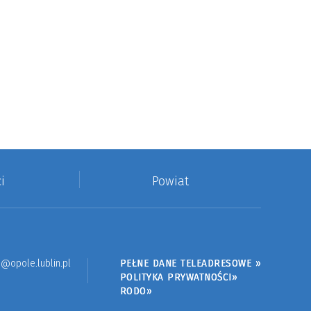
i
Powiat
@opole.lublin.pl
PEŁNE DANE TELEADRESOWE »
POLITYKA PRYWATNOŚCI»
RODO»