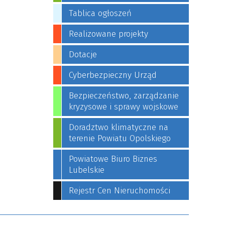
Tablica ogłoszeń
Realizowane projekty
Dotacje
Cyberbezpieczny Urząd
Bezpieczeństwo, zarządzanie
kryzysowe i sprawy wojskowe
Doradztwo klimatyczne na
terenie Powiatu Opolskiego
Powiatowe Biuro Biznes
Lubelskie
Rejestr Cen Nieruchomości