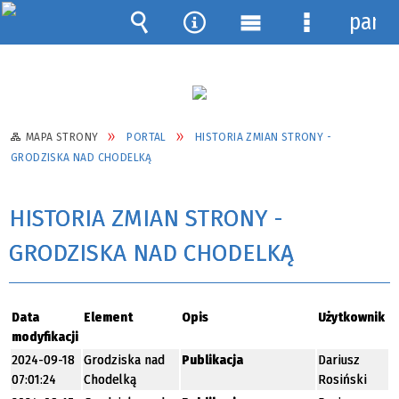
pane
Wyszukiwarka
Narzędzia
Menu
Menu
główne
szczegółow
MAPA STRONY
PORTAL
HISTORIA ZMIAN STRONY -
GRODZISKA NAD CHODELKĄ
HISTORIA ZMIAN STRONY -
GRODZISKA NAD CHODELKĄ
Data
Element
Opis
Użytkownik
modyfikacji
2024-09-18
Grodziska nad
Publikacja
Dariusz
07:01:24
Chodelką
Rosiński