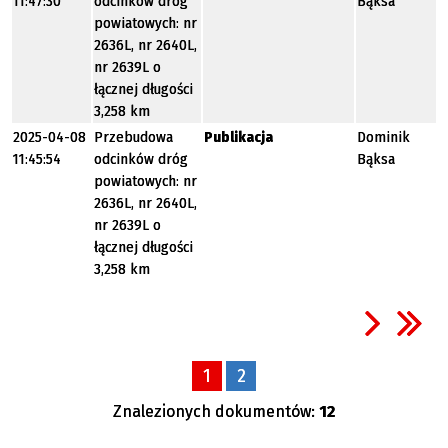
11:47:30
odcinków dróg
Bąksa
powiatowych: nr
2636L, nr 2640L,
nr 2639L o
łącznej długości
3,258 km
2025-04-08
Przebudowa
Publikacja
Dominik
11:45:54
odcinków dróg
Bąksa
powiatowych: nr
2636L, nr 2640L,
nr 2639L o
łącznej długości
3,258 km
1
2
Znalezionych dokumentów:
12